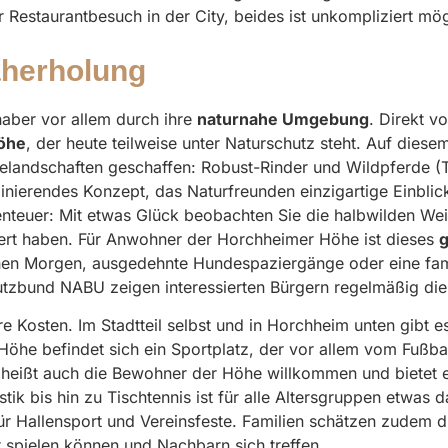
Restaurantbesuch in der City, beides ist unkompliziert mög
aherholung
haber vor allem durch ihre
naturnahe Umgebung
. Direkt v
öhe
, der heute teilweise unter Naturschutz steht. Auf dies
landschaften geschaffen: Robust-Rinder und Wildpferde (T
szinierendes Konzept, das Naturfreunden einzigartige Einblic
nteuer: Mit etwas Glück beobachten Sie die halbwilden Wei
ert haben. Für Anwohner der Horchheimer Höhe ist dieses
g
rühen Morgen, ausgedehnte Hundespaziergänge oder eine fa
zbund NABU zeigen interessierten Bürgern regelmäßig die 
e Kosten. Im Stadtteil selbst und in Horchheim unten gibt 
öhe befindet sich ein Sportplatz, der vor allem vom Fußball
heißt auch die Bewohner der Höhe willkommen und bietet ei
ik bis hin zu Tischtennis ist für alle Altersgruppen etwas 
ür Hallensport und Vereinsfeste. Familien schätzen zudem d
 spielen können und Nachbarn sich treffen.