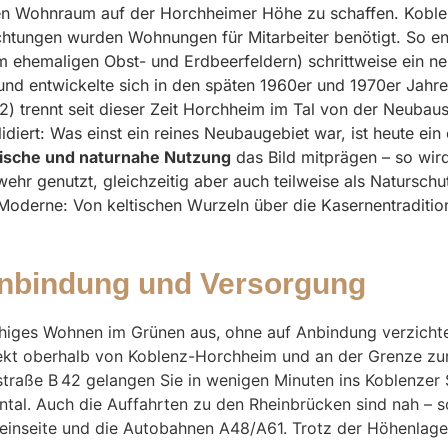
n Wohnraum auf der Horchheimer Höhe zu schaffen. Koble
htungen wurden Wohnungen für Mitarbeiter benötigt. So ent
em ehemaligen Obst- und Erdbeerfeldern) schrittweise ein n
 und entwickelte sich in den späten 1960er und 1970er Jahr
 trennt seit dieser Zeit Horchheim im Tal von der Neubaus
lidiert: Was einst ein reines Neubaugebiet war, ist heute ei
rische und naturnahe Nutzung
das Bild mitprägen – so wir
r genutzt, gleichzeitig aber auch teilweise als Naturschu
oderne: Von keltischen Wurzeln über die Kasernentradition
sanbindung und Versorgung
higes Wohnen im Grünen aus, ohne auf Anbindung verzichten
ekt oberhalb von Koblenz-Horchheim und an der Grenze zur
esstraße B 42 gelangen Sie in wenigen Minuten ins Koblenze
ntal. Auch die Auffahrten zu den Rheinbrücken sind nah – so
einseite und die Autobahnen A48/A61. Trotz der Höhenlage 