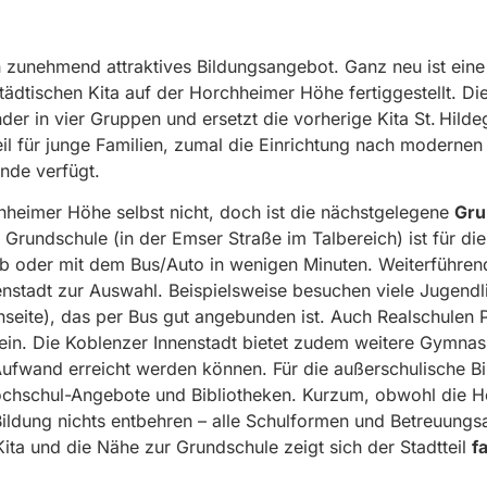
n zunehmend attraktives Bildungsangebot. Ganz neu ist ein
tädtischen Kita auf der Horchheimer Höhe fertiggestellt. Die
er in vier Gruppen und ersetzt die vorherige Kita St. Hilde
il für junge Familien, zumal die Einrichtung nach modernen
nde verfügt.
hheimer Höhe selbst nicht, doch ist die nächstgelegene
Gru
 Grundschule (in der Emser Straße im Talbereich) ist für d
b oder mit dem Bus/Auto in wenigen Minuten. Weiterführen
nnenstadt zur Auswahl. Beispielsweise besuchen viele Jugen
seite), das per Bus gut angebunden ist. Auch Realschulen P
tein. Die Koblenzer Innenstadt bietet zudem weitere Gymna
wand erreicht werden können. Für die außerschulische Bild
hschul-Angebote und Bibliotheken. Kurzum, obwohl die Ho
 Bildung nichts entbehren – alle Schulformen und Betreuun
ita und die Nähe zur Grundschule zeigt sich der Stadtteil
f