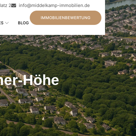
atz 2
info@middelkamp-immobilien.de
IMMOBILIENBEWERTUNG
ES
BLOG
mer-Höhe