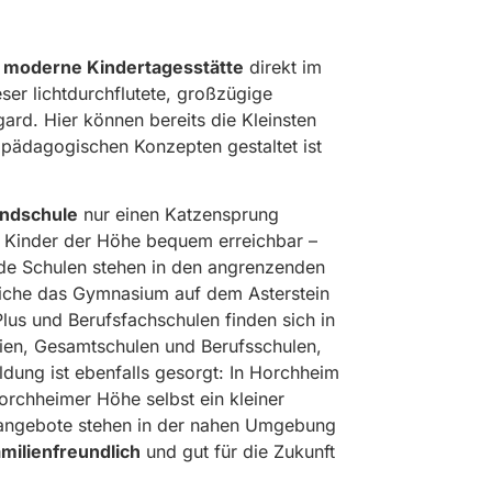
e
moderne Kindertagesstätte
direkt im
ser lichtdurchflutete, großzügige
gard. Hier können bereits die Kleinsten
 pädagogischen Konzepten gestaltet ist
ndschule
nur einen Katzensprung
ie Kinder der Höhe bequem erreichbar –
de Schulen stehen in den angrenzenden
dliche das Gymnasium auf dem Asterstein
lus und Berufsfachschulen finden sich in
sien, Gesamtschulen und Berufsschulen,
ung ist ebenfalls gesorgt: In Horchheim
rchheimer Höhe selbst ein kleiner
gsangebote stehen in der nahen Umgebung
amilienfreundlich
und gut für die Zukunft