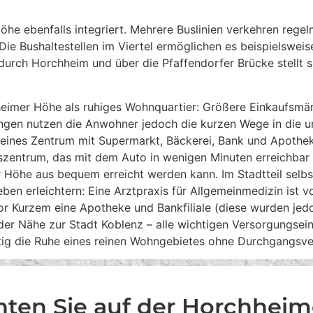
.
öhe ebenfalls integriert. Mehrere Buslinien verkehren reg
e Bushaltestellen im Viertel ermöglichen es beispielsweis
rch Horchheim und über die Pfaffendorfer Brücke stellt si
heimer Höhe als ruhiges Wohnquartier: Größere Einkaufsmär
gungen nutzen die Anwohner jedoch die kurzen Wege in die u
leines Zentrum mit Supermarkt, Bäckerei, Bank und Apoth
szentrum, das mit dem Auto in wenigen Minuten erreichbar 
 Höhe aus bequem erreicht werden kann. Im Stadtteil sel
ben erleichtern: Eine Arztpraxis für Allgemeinmedizin ist vo
or Kurzem eine Apotheke und Bankfiliale (diese wurden jedoc
n der Nähe zur Stadt Koblenz – alle wichtigen Versorgungse
tig die Ruhe eines reinen Wohngebietes ohne Durchgangsve
ten Sie auf der Horchheim