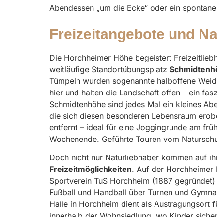
Abendessen „um die Ecke“ oder ein spontaner 
Freizeitangebote und N
Die Horchheimer Höhe begeistert Freizeitlieb
weitläufige Standortübungsplatz
Schmidtenh
Tümpeln wurden sogenannte halboffene Weide
hier und halten die Landschaft offen – ein fa
Schmidtenhöhe sind jedes Mal ein kleines Abe
die sich diesen besonderen Lebensraum erob
entfernt – ideal für eine Joggingrunde am f
Wochenende. Geführte Touren vom Naturschut
Doch nicht nur Naturliebhaber kommen auf ihr
Freizeitmöglichkeiten
. Auf der Horchheimer H
Sportverein TuS Horchheim (1887 gegründet) 
Fußball und Handball über Turnen und Gymnast
Halle in Horchheim dient als Austragungsort f
innerhalb der Wohnsiedlung, wo Kinder sicher