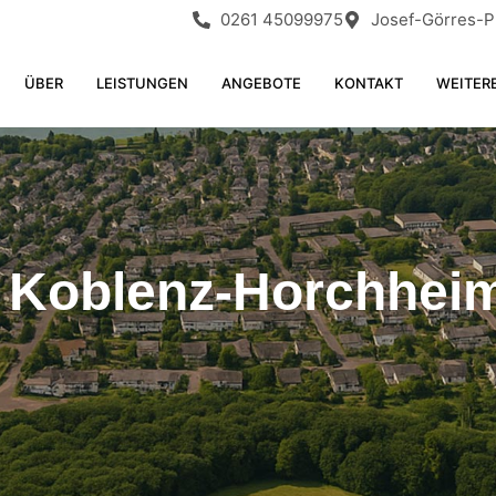
0261 45099975
Josef-Görres-Pl
ÜBER
LEISTUNGEN
ANGEBOTE
KONTAKT
WEITER
il Koblenz-Horchhei