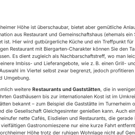
eimer Höhe ist überschaubar, bietet aber gemütliche Anlauf
nation aus Restaurant und Gemeinschaftshaus (ehemals ein 
 ist. Hier wird gutbürgerliche Küche und ein Treffpunkt fü
igen Restaurant mit Biergarten-Charakter können Sie den Ta
ssen. Es dient zugleich als Nachbarschaftstreff, wo man le
nere Imbiss- und Lieferangebote, wie z. B. einen Grill- un
Auswahl im Viertel selbst zwar begrenzt, jedoch profitier
nd Umgebung.
ämlich weitere
Restaurants und Gaststätten
, die in wenige
ührten Gasthäusern bis zur internationalen Kost ist im Umk
stätten bekannt – zum Beispiel die Gaststätte im Turnerhei
 die Gesellschaft Gleichgesinnter genießen kann. Auch ei
 Rheinufer nette Cafés, Eisdielen und Restaurants, die gera
er vielfältigen Gastronomieszene nur eine kurze Fahrt entfe
rchheimer Höhe trotz der ruhigen Wohnlage nicht auf Genu