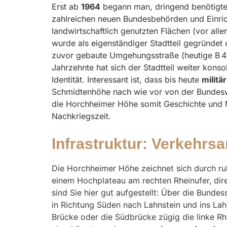
Erst ab
1964
begann man, dringend benötigte
zahlreichen neuen Bundesbehörden und Einric
landwirtschaftlich genutzten Flächen (vor all
wurde als eigenständiger Stadtteil gegründet
zuvor gebaute Umgehungsstraße (heutige B 42)
Jahrzehnte hat sich der Stadtteil weiter konso
Identität. Interessant ist, dass bis heute
militä
Schmidtenhöhe nach wie vor von der Bundesweh
die Horchheimer Höhe somit Geschichte und M
Nachkriegszeit.
Infrastruktur: Verkehr
Die Horchheimer Höhe zeichnet sich durch ru
einem Hochplateau am rechten Rheinufer, dir
sind Sie hier gut aufgestellt: Über die Bund
in Richtung Süden nach Lahnstein und ins Lah
Brücke oder die Südbrücke zügig die linke Rh