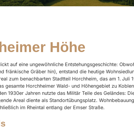
hheimer Höhe
ickt auf eine ungewöhnliche Entstehungsgeschichte: Obwoh
d fränkische Gräber hin), entstand die heutige Wohnsiedlun
real zum benachbarten Stadtteil Horchheim, das am 1. Juli 
s gesamte Horchheimer Wald- und Höhengebiet zu Koblenz 
en 1930er Jahren nutzte das Militär Teile des Geländes: D
iegende Areal diente als Standortübungsplatz. Wohnbebauun
ließlich im Rheintal entlang der Emser Straße.
ls