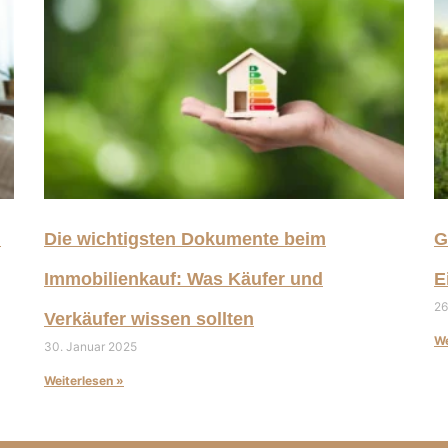
h
Die wichtigsten Dokumente beim
G
Immobilienkauf: Was Käufer und
E
26
Verkäufer wissen sollten​
We
30. Januar 2025
Weiterlesen »