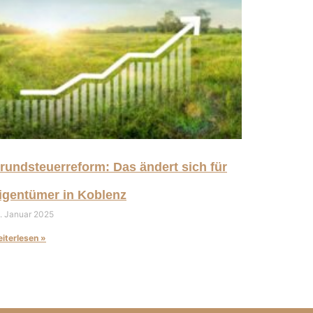
rundsteuerreform: Das ändert sich für
igentümer in Koblenz
. Januar 2025
iterlesen »