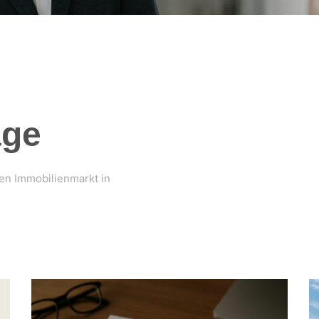
äge
den Immobilienmarkt in