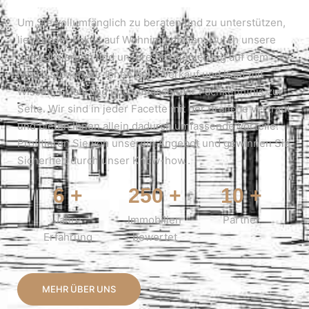
Um Sie vollumfänglich zu beraten und zu unterstützen,
liegt unser Fokus auf Wohnimmobilien. Durch unsere
Spezialisierung und unsere Positionierung auf dem
Markt, stehen wir Ihnen beim Verkauf und Kauf mit
Wissen, Erfahrung und umfassender Fachkenntnis zur
Seite. Wir sind in jeder Facette mit der Branche vertraut
und bieten Ihnen allein dadurch umfassende Vorteile.
Profitieren Sie von unserem Angebot und gewinnen Sie
Sicherheit durch unser Know-how..
6
+
250
+
10
+
Jahre
Immobilien
Partner
Erfahrung
bewertet
MEHR ÜBER UNS