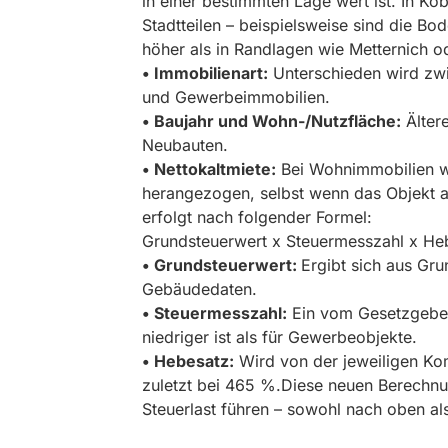
in einer bestimmten Lage wert ist. In K
Stadtteilen – beispielsweise sind die Bo
höher als in Randlagen wie Metternich od
• Immobilienart:
Unterschieden wird zwi
und Gewerbeimmobilien.
• Baujahr und Wohn-/Nutzfläche:
Älter
Neubauten.
• Nettokaltmiete:
Bei Wohnimmobilien wi
herangezogen, selbst wenn das Objekt ak
erfolgt nach folgender Formel:
Grundsteuerwert x Steuermesszahl x He
• Grundsteuerwert:
Ergibt sich aus Gr
Gebäudedaten.
• Steuermesszahl:
Ein vom Gesetzgeber
niedriger ist als für Gewerbeobjekte.
• Hebesatz:
Wird von der jeweiligen Ko
zuletzt bei 465 %.Diese neuen Berechn
Steuerlast führen – sowohl nach oben al