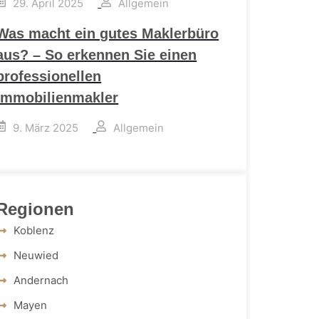
29. April 2025
Allgemein
Was macht ein gutes Maklerbüro
aus? – So erkennen Sie einen
professionellen
Immobilienmakler
9. März 2025
Allgemein
Regionen
Koblenz
Neuwied
Andernach
Mayen