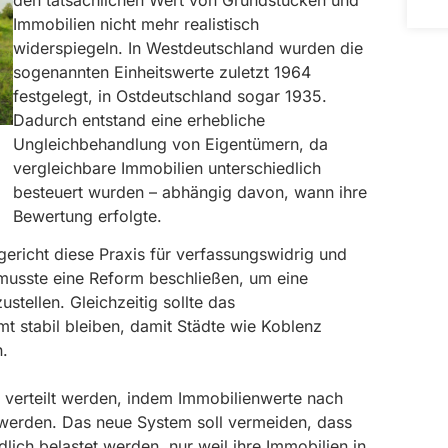
Immobilien nicht mehr realistisch
widerspiegeln. In Westdeutschland wurden die
sogenannten Einheitswerte zuletzt 1964
festgelegt, in Ostdeutschland sogar 1935.
Dadurch entstand eine erhebliche
Ungleichbehandlung von Eigentümern, da
vergleichbare Immobilien unterschiedlich
besteuert wurden – abhängig davon, wann ihre
Bewertung erfolgte.
ericht diese Praxis für verfassungswidrig und
musste eine Reform beschließen, um eine
stellen. Gleichzeitig sollte das
 stabil bleiben, damit Städte wie Koblenz
n.
r verteilt werden, indem Immobilienwerte nach
t werden. Das neue System soll vermeiden, dass
lich belastet werden, nur weil ihre Immobilien in