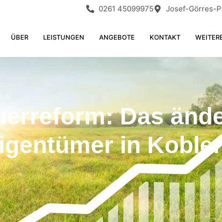
0261 45099975
Josef-Görres-Pl
ÜBER
LEISTUNGEN
ANGEBOTE
KONTAKT
WEITER
erreform: Das änder
igentümer in Koble