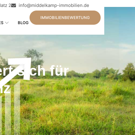
atz 2
info@middelkamp-immobilien.de
IMMOBILIENBEWERTUNG
ES
BLOG
t sich für
nz